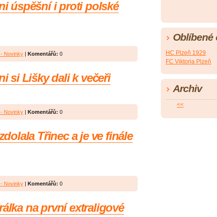
ni úspěšní i proti polské
Oblíbené
HC Plzeň 1929
- Novinky
|
Komentářů:
0
FC Viktoria Plzeň
i si Lišky dali k večeři
Archiv
<<
- Novinky
|
Komentářů:
0
zdolala Třinec a je ve finále
- Novinky
|
Komentářů:
0
álka na první extraligové