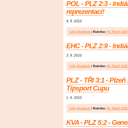
POL - PLZ 2:3 - Indiá
reprezentaci!
4. 9. 2010
Celý příspěvek
|
Rubrika:
HC Plzeň 1929 
EHC - PLZ 2:9 - Indián
3. 9. 2010
Celý příspěvek
|
Rubrika:
HC Plzeň 1929 
PLZ - TŘI 3:1 - Plzeň 
Tipsport Cupu
1. 9. 2010
Celý příspěvek
|
Rubrika:
HC Plzeň 1929 
KVA - PLZ 5:2 - Gener