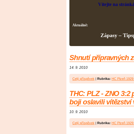
Vítejte na stránk
Aktuálně:
Zápasy – Tipsp
Shnutí přípravných 
14. 9. 2010
Celý příspěvek
|
Rubrika:
HC Plzeň 1929 
THC: PLZ - ZNO 3:2 p
boji oslavili vítězst
10. 9. 2010
Celý příspěvek
|
Rubrika:
HC Plzeň 1929 