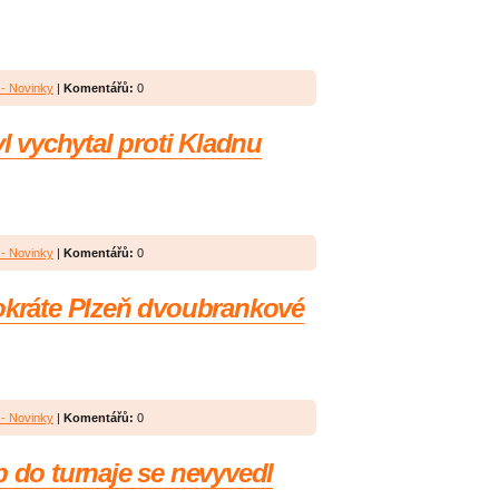
- Novinky
|
Komentářů:
0
yl vychytal proti Kladnu
- Novinky
|
Komentářů:
0
tokráte Plzeň dvoubrankové
- Novinky
|
Komentářů:
0
p do turnaje se nevyvedl