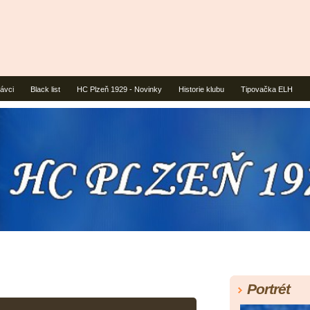
rávci
Black list
HC Plzeň 1929 - Novinky
Historie klubu
Tipovačka ELH
Portrét