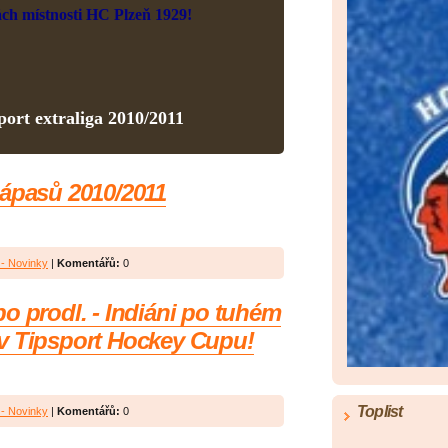
ách místnosti HC Plzeň 1929!
ort extraliga 2010/2011
zápasů 2010/2011
- Novinky
|
Komentářů:
0
o prodl. - Indiáni po tuhém
ví v Tipsport Hockey Cupu!
Toplist
- Novinky
|
Komentářů:
0