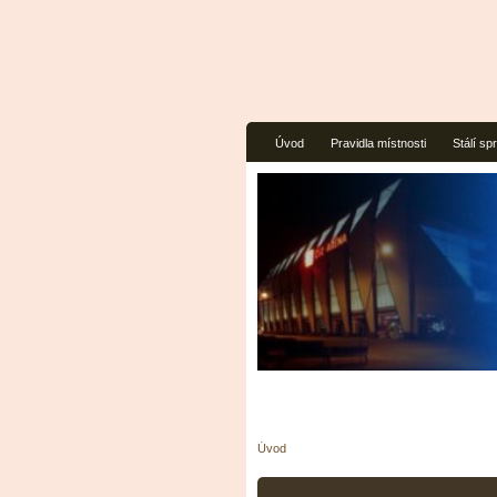
Úvod
Pravidla místnosti
Stálí sp
Úvod